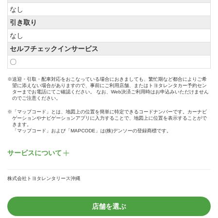
なし
引き取り
なし
セルフチェックインサービス
〇
※送迎・引取・配車対応をおこなっている場合におきましても、繁忙期など都合によりご希
望に添えない場合がありますので、事前にご利用店舗、またはトヨタレンタカー予約セン
ターまでお電話にてご確認ください。 なお、Web決済ご利用時はお申込みいただけません
のでご注意ください。
※「マップコード」とは、地図上の位置を簡単に特定できるコードナンバーです。カーナビ
ゲーションやナビゲーションアプリに入力することで、地図上に位置を表示することがで
きます。
「マップコード」および「MAPCODE」は(株)デンソーの登録商標です。
サービスについて
株式会社トヨタレンタリース沖縄
店舗を選ぶ