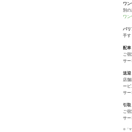
ワン
別の
ワン
バリ
手す
配車
ご宿
サー
送迎
店舗
ービ
サー
引取
ご宿
サー
※「マ