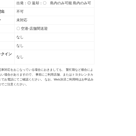
出発：◎ 返却：〇 島内のみ可能 島内のみ可
貸出
不可
ー
未対応
〇 空港-店舗間送迎
なし
なし
ックイン
なし
配車対応をおこなっている場合におきましても、 繁忙期など都合によ
ない場合がありますので、 事前にご利用店舗、またはトヨタレンタカ
までお電話にてご確認ください。 なお、Web決済ご利用時はお申込み
のでご注意ください。