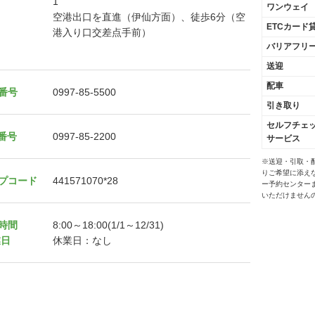
1
ワンウェイ
空港出口を直進（伊仙方面）、徒歩6分（空
ETCカード
港入り口交差点手前）
バリアフリ
送迎
配車
番号
0997-85-5500
引き取り
セルフチェ
X番号
0997-85-2200
サービス
※送迎・引取・
りご希望に添え
プコード
441571070*28
ー予約センター
いただけません
時間
8:00～18:00(1/1～12/31)
業日
休業日：なし