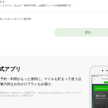
ます。
ップコード」および「MAPCODE」は(株)デンソーの登録商標です。
社トヨタレンタリース鹿児島
戻る
式アプリ
の予約・利用がもっと便利に。マイルも貯まって使うほ
の魅力的なお出かけプランもお届け。
れた Apple Inc. の商標です。App Store は Apple Inc. のサービスマー
layロゴはGoogle Inc. の商標です。