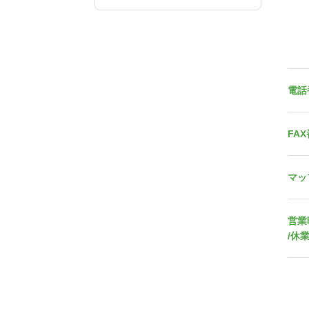
電話
FA
マッ
営業
/休