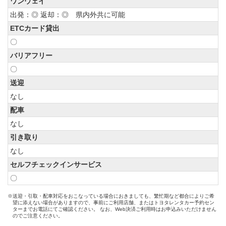
ワンウェイ
出発：◎ 返却：◎ 県内外共に可能
ETCカード貸出
〇
バリアフリー
〇
送迎
なし
配車
なし
引き取り
なし
セルフチェックインサービス
〇
※送迎・引取・配車対応をおこなっている場合におきましても、繁忙期など都合によりご希
望に添えない場合がありますので、事前にご利用店舗、またはトヨタレンタカー予約セン
ターまでお電話にてご確認ください。 なお、Web決済ご利用時はお申込みいただけません
のでご注意ください。