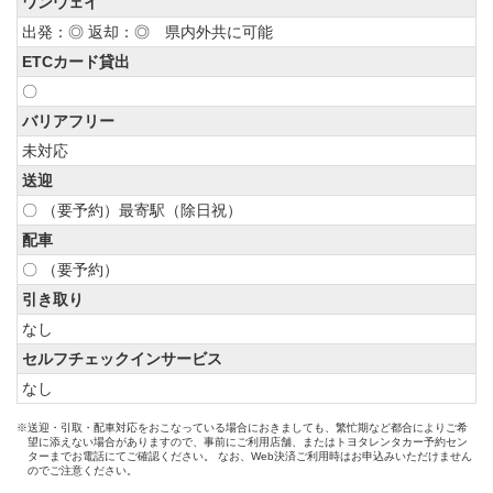
ワンウェイ
出発：◎ 返却：◎ 県内外共に可能
ETCカード貸出
〇
バリアフリー
未対応
送迎
〇 （要予約）最寄駅（除日祝）
配車
〇 （要予約）
引き取り
なし
セルフチェックインサービス
なし
※送迎・引取・配車対応をおこなっている場合におきましても、繁忙期など都合によりご希
望に添えない場合がありますので、事前にご利用店舗、またはトヨタレンタカー予約セン
ターまでお電話にてご確認ください。 なお、Web決済ご利用時はお申込みいただけません
のでご注意ください。