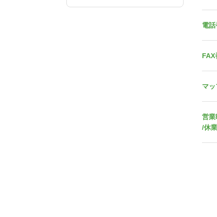
電話
FA
マッ
営業
/休