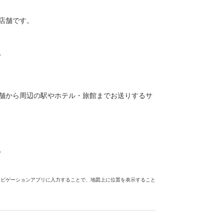
店舗です。
。
舗から周辺の駅やホテル・旅館までお送りするサ
。
ナビゲーションアプリに入力することで、地図上に位置を表示すること