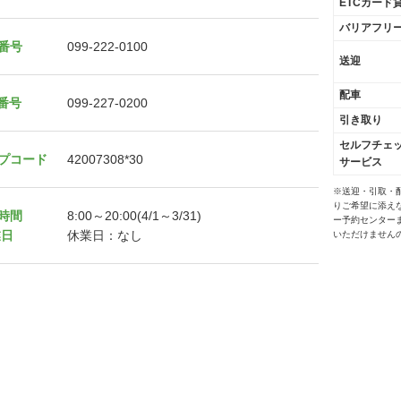
ETCカード
バリアフリ
番号
099-222-0100
送迎
配車
X番号
099-227-0200
引き取り
セルフチェ
プコード
42007308*30
サービス
※送迎・引取・
りご希望に添え
時間
8:00～20:00(4/1～3/31)
ー予約センター
業日
休業日：なし
いただけません