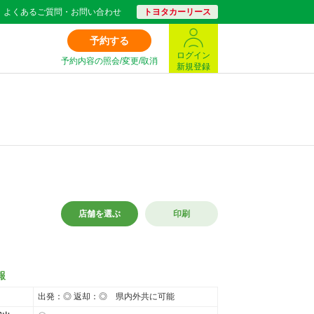
よくあるご質問・お問い合わせ
トヨタカーリース
予約する
ログイン
予約内容の照会/変更/取消
新規登録
店舗を選ぶ
印刷
報
出発：◎ 返却：◎ 県内外共に可能