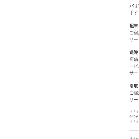
バリ
手す
配車
ご宿
サー
送迎
店舗
ービ
サー
引取
ご宿
サー
※「マ
ができ
※「マ
株式会