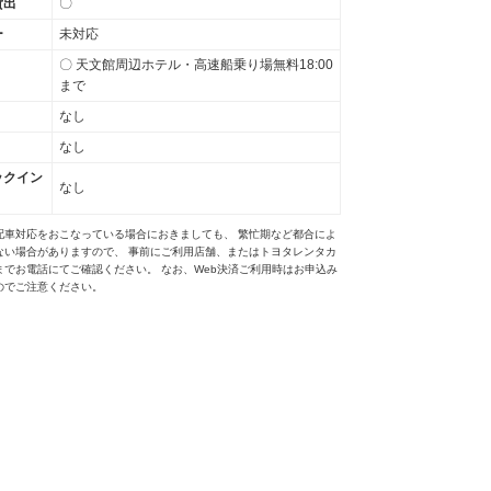
貸出
〇
ー
未対応
〇 天文館周辺ホテル・高速船乗り場無料18:00
まで
なし
なし
ックイン
なし
配車対応をおこなっている場合におきましても、 繁忙期など都合によ
ない場合がありますので、 事前にご利用店舗、またはトヨタレンタカ
までお電話にてご確認ください。 なお、Web決済ご利用時はお申込み
のでご注意ください。