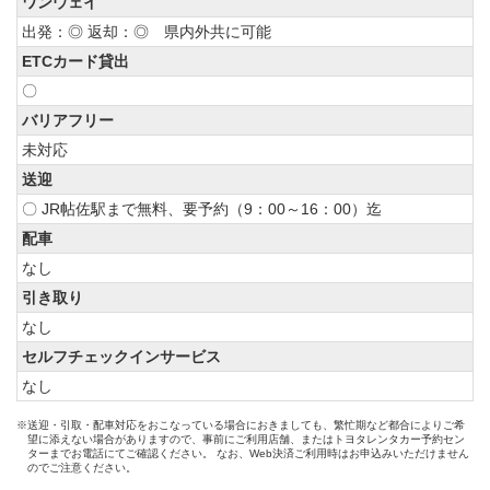
ワンウェイ
出発：◎ 返却：◎ 県内外共に可能
ETCカード貸出
〇
バリアフリー
未対応
送迎
〇 JR帖佐駅まで無料、要予約（9：00～16：00）迄
配車
なし
引き取り
なし
セルフチェックインサービス
なし
※送迎・引取・配車対応をおこなっている場合におきましても、繁忙期など都合によりご希
望に添えない場合がありますので、事前にご利用店舗、またはトヨタレンタカー予約セン
ターまでお電話にてご確認ください。 なお、Web決済ご利用時はお申込みいただけません
のでご注意ください。