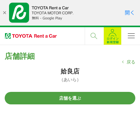
店舗詳細
戻る
姶良店
（あいら）
店舗を選ぶ