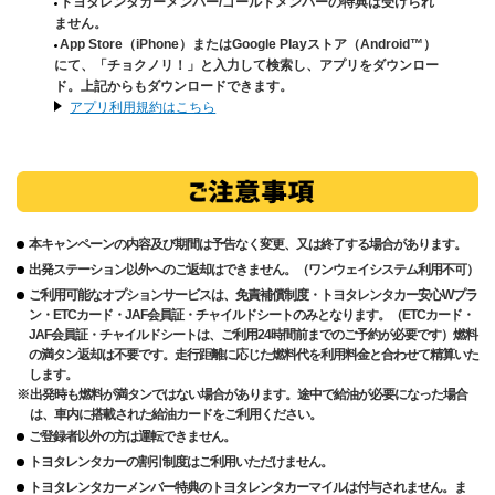
トヨタレンタカーメンバー/ゴールドメンバーの特典は受けられ
ません。
App Store（iPhone）またはGoogle Playストア（Android™）
にて、「チョクノリ！」と入力して検索し、アプリをダウンロー
ド。上記からもダウンロードできます。
アプリ利用規約はこちら
本キャンペーンの内容及び期間は予告なく変更、又は終了する場合があります。
出発ステーション以外へのご返却はできません。（ワンウェイシステム利用不可）
ご利用可能なオプションサービスは、免責補償制度・トヨタレンタカー安心Wプラ
ン・ETCカード・JAF会員証・チャイルドシートのみとなります。（ETCカード・
JAF会員証・チャイルドシートは、ご利用24時間前までのご予約が必要です）燃料
の満タン返却は不要です。走行距離に応じた燃料代を利用料金と合わせて精算いた
します。
出発時も燃料が満タンではない場合があります。途中で給油が必要になった場合
は、車内に搭載された給油カードをご利用ください。
ご登録者以外の方は運転できません。
トヨタレンタカーの割引制度はご利用いただけません。
トヨタレンタカーメンバー特典のトヨタレンタカーマイルは付与されません。ま