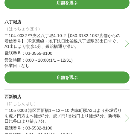
店舗を選ぶ
八丁堀店
（はっちょうぼり）
〒104-0032 中央区八丁堀4-10-2【050-3132-1037店舗からの
着信番号】 JR京葉線・地下鉄日比谷線八丁堀駅B3出口すぐ。
A1出口より徒歩1分、鍛冶橋通り沿い。
電話番号：03-3555-8100
営業時間：8:00～20:00(1/1～12/31)
休業日：なし
店舗を選ぶ
西新橋店
（にししんばし）
〒105-0003 港区西新橋1ー12ー10 内幸町駅A3口より外堀通り
を虎ノ門方面へ徒歩2分。虎ノ門1番出口より徒歩3分。新橋駅
日比谷口より徒歩7分。
電話番号：03-5532-8100