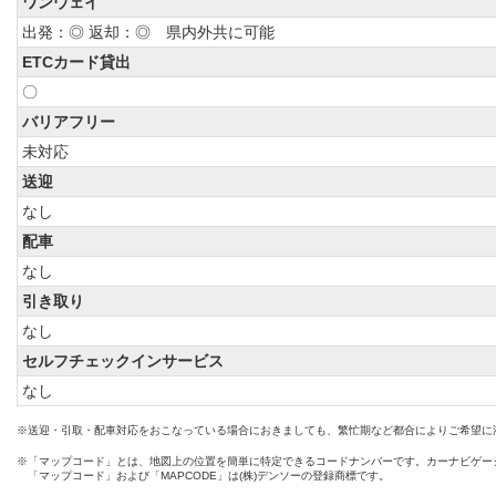
ワンウェイ
出発：◎ 返却：◎ 県内外共に可能
ETCカード貸出
〇
バリアフリー
未対応
送迎
なし
配車
なし
引き取り
なし
セルフチェックインサービス
なし
※送迎・引取・配車対応をおこなっている場合におきましても、繁忙期など都合によりご希望に
※「マップコード」とは、地図上の位置を簡単に特定できるコードナンバーです。カーナビゲー
「マップコード」および「MAPCODE」は(株)デンソーの登録商標です。