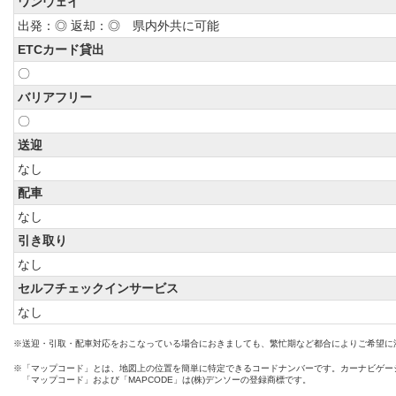
ワンウェイ
出発：◎ 返却：◎ 県内外共に可能
ETCカード貸出
〇
バリアフリー
〇
送迎
なし
配車
なし
引き取り
なし
セルフチェックインサービス
なし
※送迎・引取・配車対応をおこなっている場合におきましても、繁忙期など都合によりご希望に
※「マップコード」とは、地図上の位置を簡単に特定できるコードナンバーです。カーナビゲー
「マップコード」および「MAPCODE」は(株)デンソーの登録商標です。