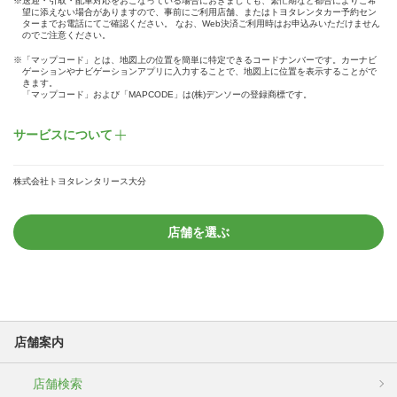
※送迎・引取・配車対応をおこなっている場合におきましても、繁忙期など都合によりご希
望に添えない場合がありますので、事前にご利用店舗、またはトヨタレンタカー予約セン
ターまでお電話にてご確認ください。 なお、Web決済ご利用時はお申込みいただけません
のでご注意ください。
※「マップコード」とは、地図上の位置を簡単に特定できるコードナンバーです。カーナビ
ゲーションやナビゲーションアプリに入力することで、地図上に位置を表示することがで
きます。
「マップコード」および「MAPCODE」は(株)デンソーの登録商標です。
サービスについて
株式会社トヨタレンタリース大分
店舗を選ぶ
店舗案内
店舗検索