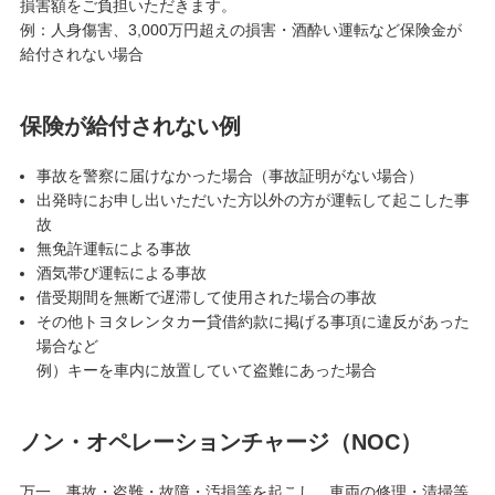
損害額をご負担いただきます。
例：人身傷害、3,000万円超えの損害・酒酔い運転など保険金が
給付されない場合
保険が給付されない例
事故を警察に届けなかった場合（事故証明がない場合）
出発時にお申し出いただいた方以外の方が運転して起こした事
故
無免許運転による事故
酒気帯び運転による事故
借受期間を無断で遅滞して使用された場合の事故
その他トヨタレンタカー貸借約款に掲げる事項に違反があった
場合など
例）キーを車内に放置していて盗難にあった場合
ノン・オペレーションチャージ（NOC）
万一、事故・盗難・故障・汚損等を起こし、車両の修理・清掃等